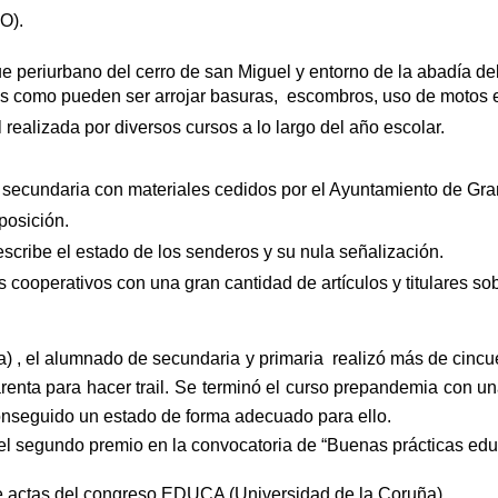
O).
que periurbano del cerro de san Miguel y entorno de la abadía
es como pueden ser arrojar basuras, escombros, uso de motos
realizada por diversos cursos a lo largo del año escolar.
y secundaria con materiales cedidos por el Ayuntamiento de Gr
posición.
scribe el estado de los senderos y su nula señalización.
cooperativos con una gran cantidad de artículos y titulares sob
) , el alumnado de secundaria y primaria realizó más de cincue
renta para hacer trail. Se terminó el curso prepandemia con u
onseguido un estado de forma adecuado para ello.
l segundo premio en la convocatoria de “Buenas prácticas educ
de actas del congreso EDUCA (Universidad de la Coruña).