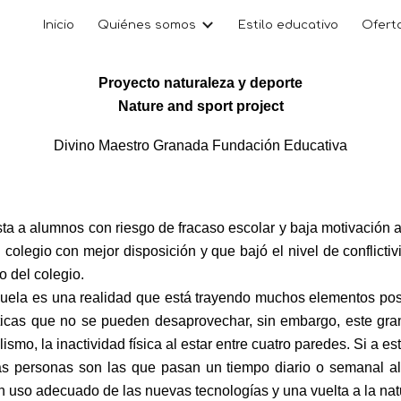
Inicio
Quiénes somos
Estilo educativo
Ofert
ip to main content
Skip to navigat
Proyecto naturaleza y deporte
Nature and sport project
Divino Maestro Granada Fundación Educativa
ta a alumnos con riesgo de fracaso escolar y baja motivació
olegio con mejor disposición y que bajó el nivel de conflictiv
o del colegio.
uela es una realidad que está trayendo muchos elementos posit
ticas que no se pueden desaprovechar, sin embargo, este gra
ismo, la inactividad física al estar entre cuatro paredes. Si a est
as personas son las que pasan un tiempo diario o semanal al 
n uso adecuado de las nuevas tecnologías y una vuelta a la nat