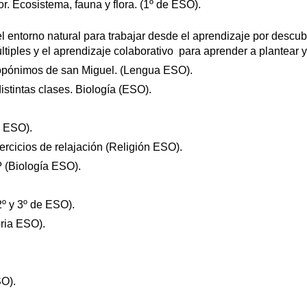
r. Ecosistema, fauna y flora. (1º de ESO).
el entorno natural para trabajar desde el aprendizaje por descub
últiples y el aprendizaje colaborativo para aprender a plantea
 topónimos de san Miguel. (Lengua ESO).
istintas clases. Biología (ESO).
a ESO).
jercicios de relajación (Religión ESO).
? (Biología ESO).
º y 3º de ESO).
oria ESO).
SO).