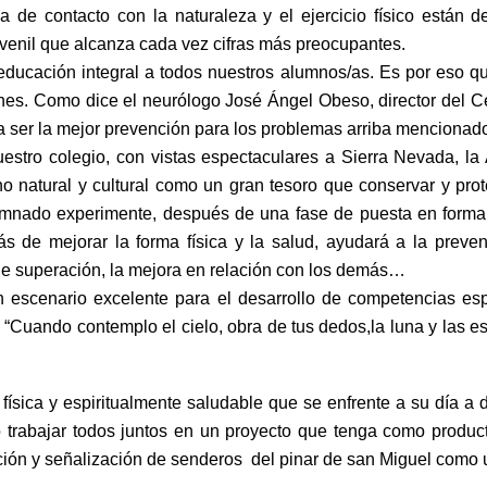
a de contacto con la naturaleza y el ejercicio físico están d
 juvenil que alcanza cada vez cifras más preocupantes.
 educación integral a todos nuestros alumnos/as. Es por eso q
venes. Como dice el neurólogo José Ángel Obeso, director del C
lta ser la mejor prevención para los problemas arriba mencionad
uestro colegio, con vistas espectaculares a Sierra Nevada, la
 natural y cultural como un gran tesoro que conservar y prote
umnado experimente, después de una fase de puesta en forma, u
s de mejorar la forma física y la salud, ayudará a la preve
 de superación, la mejora en relación con los demás…
scenario excelente para el desarrollo de competencias espir
 “Cuando contemplo el cielo, obra de tus dedos,la luna y las e
 física y espiritualmente saludable que se enfrente a su día a d
trabajar todos juntos en un proyecto que tenga como producto
ación y señalización de senderos del pinar de san Miguel como u